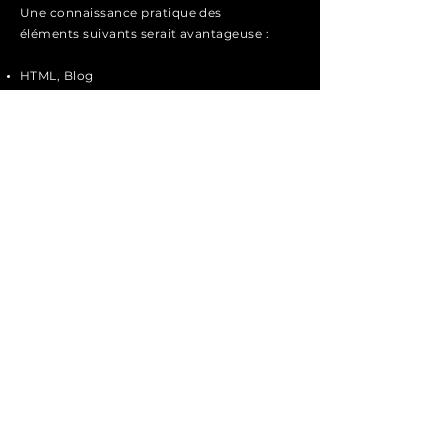
Une connaissance pratique des
éléments suivants serait avantageuse :
HTML, Blog
Montage vidéo
Outils graphiques
Postuler
TECSYS CONSULTING
Contact
Tél :
+41 79 217 33 27